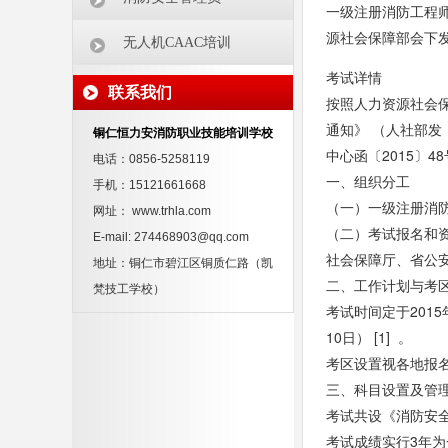
一级注册消防工程
源社会保障部会下
无人机CAAC培训
考试详情
联系我们
按照人力资源社会
通知》 （人社部发
铜仁恒力安消防职业技能培训学校
中心函〔2015〕4
电话：0856-5258119
一、组织分工
手机：15121661668
（一）一级注册消
网址： www.trhla.com
（二）考试报名和
E-mail: 274468903@qq.com
社会保障厅、省公
地址：铜仁市碧江区铜质仁路（凯
二、工作计划与考
梵技工学校）
考试时间定于2015年
10日） [1] 。
考区设置视各地报
三、科目设置及管
考试共设《消防安
考试成绩实行3年