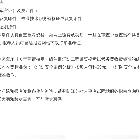
表；
或军官证）及复印件；
书及复印件、专业技术职务资格证书及复印件；
作证明原件。
考条件认真自查报考资格，如网上缴费成功后，一旦在审查中被查出不具
起，报考人员可登陆报名网站下载打印准考证。
保障厅《关于商请核定一级注册消防工程师资格考试考务费收费标准的函》（
试的收费标准为：《消防安全案例分析》按每人每科69元、《消防安全技
标准收取。
术问题和报考资格条件的咨询，请登陆江苏省人事考试网站服务指南查询
试大纲和教材事宜，可与官方联系。